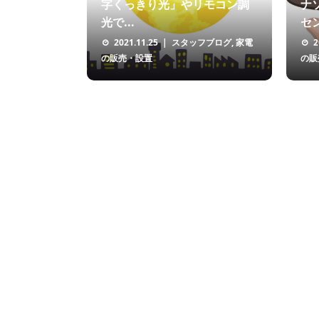
字くっきり光」やリモコン調
ナ
光で...
セン
2021.11.25
スタッフブログ
,
家電
2
の販売・設置
の販