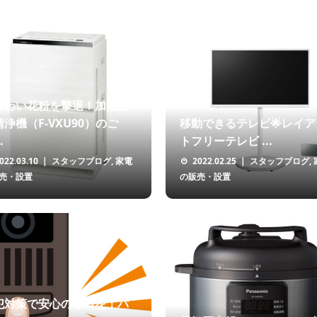
ごわい花粉を撃退！加湿空
浄機（F-VXU90）のご
移動できるテレビ🌟レイア
.
トフリーテレビ ...
022.03.10
スタッフブログ
,
家電
2022.02.25
スタッフブログ
,
売・設置
の販売・設置
犯対策で安心の毎日を！パ