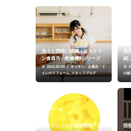
手
洗うと同時に除菌！ビルトイ
気清
ン食器洗い乾燥機9シリーズ
紹..
2022.05.05
キッチン・お風呂・ト
2
イレのリフォーム
,
スタッフブログ
の販
パナソニックのLED照明「文
防