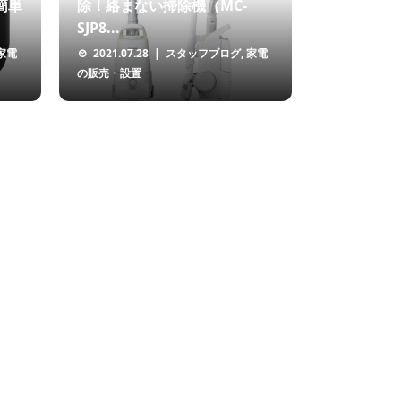
で簡単
除！絡まない掃除機（MC-
SJP8...
家電
2021.07.28
スタッフブログ
,
家電
の販売・設置