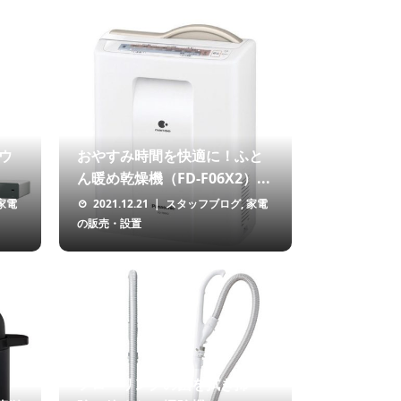
ウ
おやすみ時間を快適に！ふと
ん暖め乾燥機（FD-F06X2）...
家電
2021.12.21
スタッフブログ
,
家電
の販売・設置
フローリングの菌を拭き掃