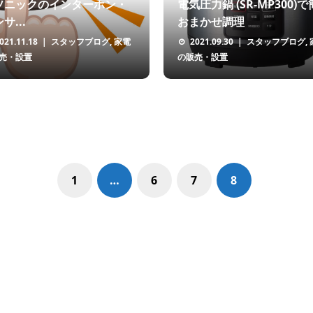
ソニックのインターホン・
電気圧力鍋 (SR-MP300)
サ...
おまかせ調理
021.11.18
スタッフブログ
,
家電
2021.09.30
スタッフブログ
,
売・設置
の販売・設置
1
…
6
7
8