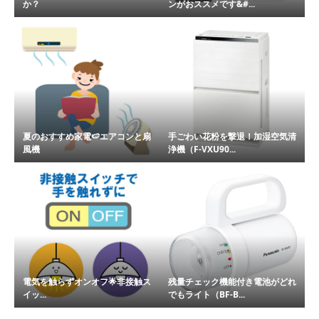
か？
ンがおススメです&#...
夏のおすすめ家電🍉エアコンと扇
手ごわい花粉を撃退！加湿空気清
風機
浄機（F-VXU90...
電気を触らずオンオフ🌟非接触ス
残量チェック機能付き電池がどれ
イッ...
でもライト（BF-B...